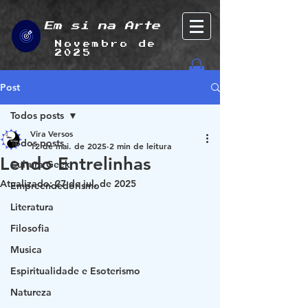
Em si na Arte
Novembro de
2025
Post
Todos posts
Vira Versos
Todos posts
12 de mai. de 2025
2 min de leitura
Lendo Entrelinhas
Cultura Geek
Atualizado:
27 de jul. de 2025
Empreendedorismo
Literatura
Filosofia
Musica
Espiritualidade e Esoterismo
Natureza