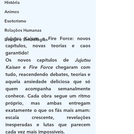
História
Animes
Esoterismo
Relações Humanas
Jujutsu Kaisen e Fire Force: novos 
Design e Simbologias
capítulos, novas teorias e caos 
garantido!
Os novos capítulos de 
Jujutsu 
Kaisen
 e 
Fire Force
 chegaram com 
tudo, reacendendo debates, teorias e 
aquela ansiedade deliciosa que só 
quem acompanha semanalmente 
conhece. Cada obra segue um ritmo 
próprio, mas ambas entregam 
exatamente o que os fãs mais amam: 
escala crescente, revelações 
inesperadas e lutas que parecem 
cada vez mais impossíveis
.