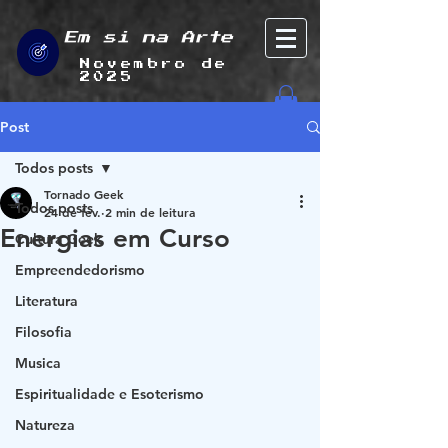
Em si na Arte
Novembro de
2025
Post
Todos posts
Tornado Geek
Todos posts
24 de fev.
2 min de leitura
Energias em Curso
Cultura Geek
Empreendedorismo
Literatura
Filosofia
Musica
Espiritualidade e Esoterismo
Natureza