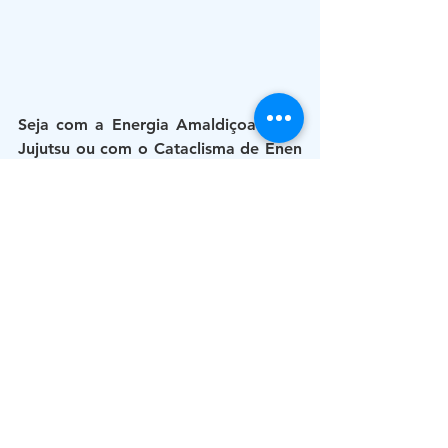
Seja com a Energia Amaldiçoada do 
Jujutsu ou com o Cataclisma de Enen 
no Shouboutai o clima segue 
esquentando e levando a gente a 
imaginar varias teorias e 
possibilidades de um futuro caótico 
então só nos resta aguardar os 
próximos capítulos.
Tornado Geek
Por: Marcos S. Gomes 