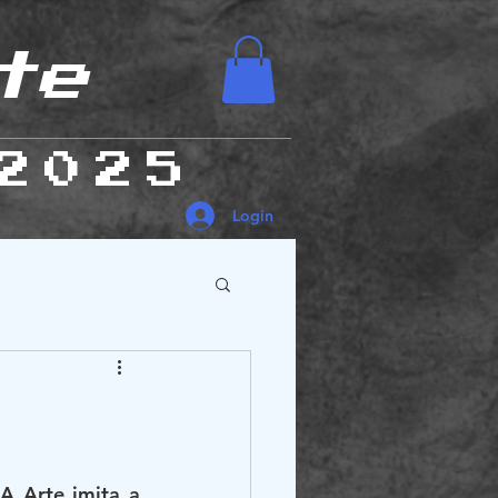
te
2025
Login
es Humanas
 Arte imita a 