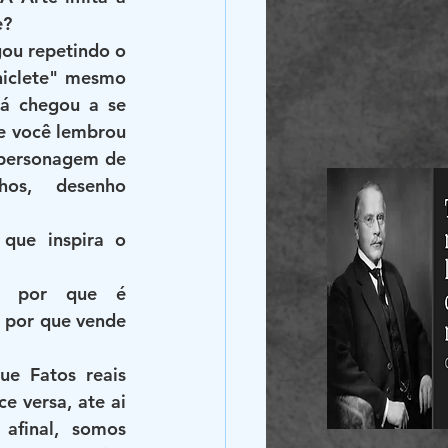
e?
ou repetindo o 
iclete" mesmo 
á chegou a se 
e você lembrou 
 personagem de 
hos, desenho 
que inspira o 
s por que é 
 por que vende 
e Fatos reais 
e versa, ate ai 
final, somos 