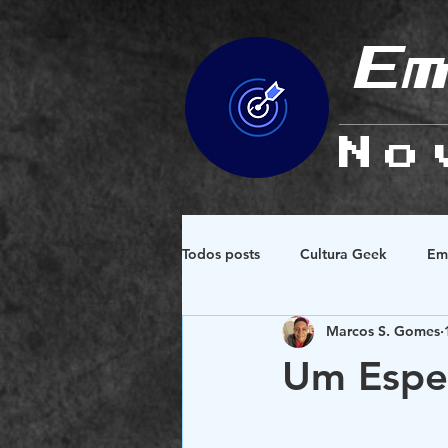
Em
No
Todos posts
Cultura Geek
Em
Marcos S. Gomes
Espiritualidade e Esoterismo
Um Espel
Design e Simbologias