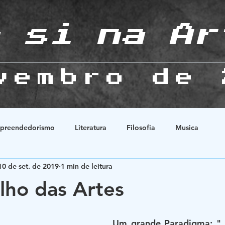
 si na Ar
vembro de 
preendedorismo
Literatura
Filosofia
Musica
10 de set. de 2019
1 min de leitura
Natureza
História
Animes
Esoterismo
Relaçõ
ho das Artes
Um grande Paradigma: " A