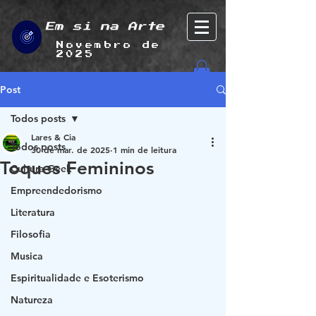
Em si na Arte
Novembro de
2025
Post
Todos posts
Lares & Cia
Todos posts
30 de mar. de 2025
1 min de leitura
Toques Femininos
Cultura Geek
Empreendedorismo
Literatura
Filosofia
Musica
Espiritualidade e Esoterismo
Natureza