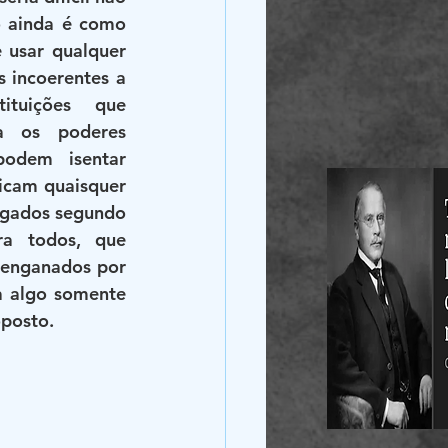
o ainda é como 
 usar qualquer 
 incoerentes a 
ituições que 
 os poderes 
odem isentar 
icam quaisquer 
lgados segundo 
a todos, que 
enganados por 
 algo somente 
oposto.