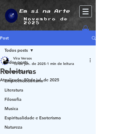
Em si na Arte
Novembro de
2025
Post
Todos posts
Vira Versos
Todos posts
12 de jun. de 2025
1 min de leitura
Releituras
Cultura Geek
Atualizado:
30 de jul. de 2025
Empreendedorismo
Literatura
Filosofia
Musica
Espiritualidade e Esoterismo
Natureza