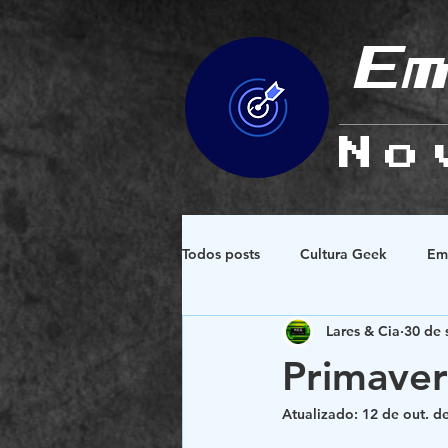
Em
No
Todos posts
Cultura Geek
Em
Lares & Cia
30 de 
Espiritualidade e Esoterismo
Primaver
Atualizado:
12 de out. d
Design e Simbologias