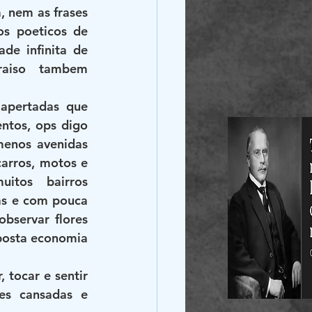
 nem as frases 
s poeticos de 
de infinita de 
aiso tambem 
apertadas que 
tos, ops digo 
enos avenidas 
arros, motos e 
itos bairros 
das e com pouca 
bservar flores 
posta economia 
tocar e sentir 
es cansadas e 