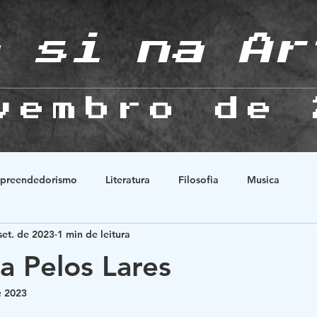
 si na Ar
vembro de 
preendedorismo
Literatura
Filosofia
Musica
set. de 2023
1 min de leitura
Natureza
História
Animes
Esoterismo
Relaçõ
a Pelos Lares
e 2023