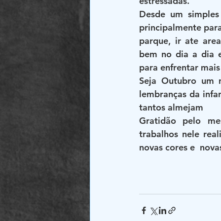
estressadas. 
Desde um simples 
principalmente par
parque, ir ate area
bem no dia a dia e
para enfrentar mai
Seja Outubro um m
lembranças da infan
tantos almejam
Gratidão pelo me
trabalhos nele real
novas cores e  nova