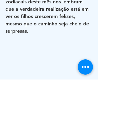
zodiacais deste mês nos lembram 
que a verdadeira realização está em 
ver os filhos crescerem felizes, 
mesmo que o caminho seja cheio de 
surpresas.
Campo aberto com flores silvestres 
representando a liberdade e a beleza da 
maternidade
Dicas Práticas para 