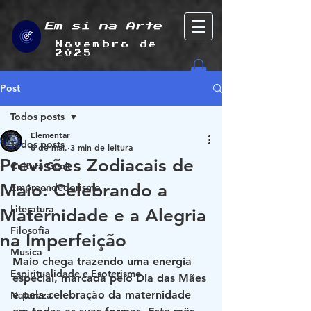
Em si na Arte
Novembro de
2025
Post
Todos posts
Elementar
Todos posts
6 de mai.
3 min de leitura
Previsões Zodiacais de
Cultura Geek
Maio: Celebrando a
Empreendedorismo
Literatura
Maternidade e a Alegria
Filosofia
na Imperfeição
Musica
Maio chega trazendo uma energia 
Espiritualidade e Esoterismo
especial, marcada pelo Dia das Mães 
e pela celebração da maternidade 
Natureza