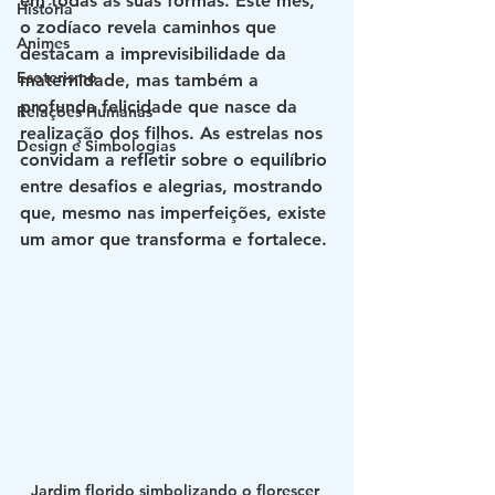
em todas as suas formas. Este mês, 
História
o zodíaco revela caminhos que 
Animes
destacam a imprevisibilidade da 
Esoterismo
maternidade, mas também a 
profunda felicidade que nasce da 
Relações Humanas
realização dos filhos. As estrelas nos 
Design e Simbologias
convidam a refletir sobre o equilíbrio 
entre desafios e alegrias, mostrando 
que, mesmo nas imperfeições, existe 
um amor que transforma e fortalece.
Jardim florido simbolizando o florescer 