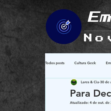
Em
No
Todos posts
Cultura Geek
Em
Lares & Cia
30 de 
Espiritualidade e Esoterismo
Para Dec
Atualizado:
4 de out. de
Design e Simbologias