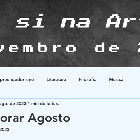
 si na Ar
vembro de 
preendedorismo
Literatura
Filosofia
Musica
ago. de 2023
1 min de leitura
Natureza
História
Animes
Esoterismo
Relaçõ
orar Agosto
 2023