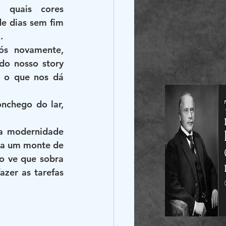
 quais cores 
e dias sem fim 
.
s novamente, 
o nosso story 
 o que nos dá 
chego do lar, 
a modernidade 
na um monte de 
o ve que sobra 
zer as tarefas 