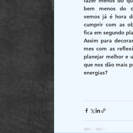
fazer menos do que
bem menos do qu
vemos já é hora de
cumprir com as obr
fica em segundo pl
Assim para decorar
mes com as reflexõ
planejar melhor e u
que nos dão mais pr
energias?