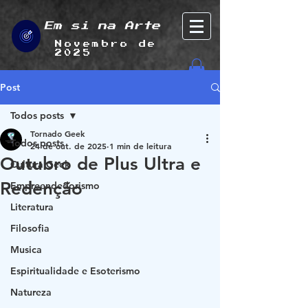
Em si na Arte
Novembro de
2025
Post
Todos posts
Tornado Geek
Todos posts
24 de out. de 2025
1 min de leitura
Outubro de Plus Ultra e
Cultura Geek
Redenção
Empreendedorismo
Literatura
Filosofia
Musica
Espiritualidade e Esoterismo
Natureza