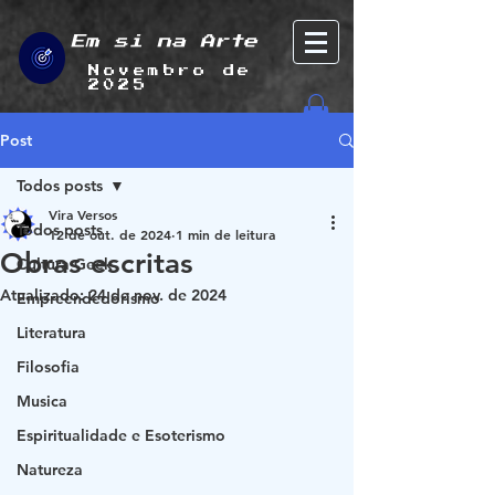
Em si na Arte
Novembro de
2025
Post
Todos posts
Vira Versos
Todos posts
12 de out. de 2024
1 min de leitura
Obras escritas
Cultura Geek
Atualizado:
24 de nov. de 2024
Empreendedorismo
Literatura
Filosofia
Musica
Espiritualidade e Esoterismo
Natureza