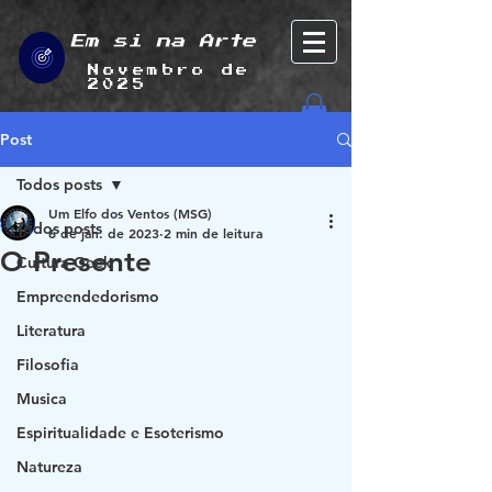
Em si na Arte
Novembro de
2025
Post
Todos posts
Um Elfo dos Ventos (MSG)
Todos posts
6 de jan. de 2023
2 min de leitura
O Presente
Cultura Geek
Empreendedorismo
Literatura
Filosofia
Musica
Espiritualidade e Esoterismo
Natureza