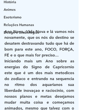
História
Animes
Esoterismo
Relações Humanas
Ano Novo, Vida Nova e lá vamos nós 
Design e Simbologias
novamente, que os nós do destino se 
desatem destravando tudo que há de 
bom para este ano, FOCO, FORÇA, 
FÉ e o que mais for preciso...
Iniciando mais um Ano sobre as 
energias do Signo de Capricornio 
este que é um dos mais metodicos 
do zodiaco e entrando na sequencia 
no ritmo dos aquarianos sua 
liberdade inovaçao e raciocinio, com 
nossos planos e metas desejamos 
mudar muita coisa e começamos 
animados, mesmo que talvez com o 