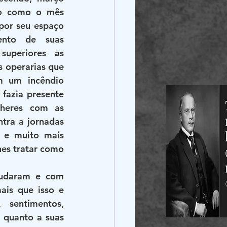
o como o mês 
por seu espaço 
ento de suas 
uperiores as 
 operarias que 
m um incêndio 
azia presente 
heres com as 
ntra a jornadas 
 e muito mais 
hes tratar como 
udaram e com 
is que isso e 
sentimentos, 
 quanto a suas 