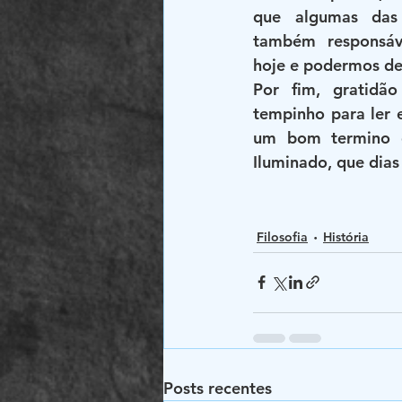
que algumas das 
também responsáve
hoje e podermos des
Por fim, gratidã
tempinho para ler e
um bom termino 
Iluminado, que dia
Filosofia
História
Posts recentes