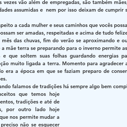
s vezes vão além de empregadas, são também mães, 
dades assumidas e  nem por isso deixam de cumprir s
peito a cada mulher e seus caminhos que vocês possa
ossam ser amadas, respeitadas e acima de tudo felize
mês das chuvas, fim do verão se aproximando e ou
a mãe terra se preparando para o inverno permite as
s e que soltem suas folhas guardando energias par
ção muito ligada a terra. Momento para agradecer as
o era a época em que se faziam preparo de conserva
es. 
ando falamos de tradições há sempre algo bem compl
ceitos que temos hoje 
tos, tradições e até de 
, por outro lado hoje 
que nos permite mudar a 
 preciso não se esquecer 