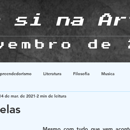
 si na Ar
vembro de 
preendedorismo
Literatura
Filosofia
Musica
14 de mar. de 2021
2 min de leitura
Natureza
História
Animes
Esoterismo
Relaçõ
elas
Mesmo com tudo que vem aconte