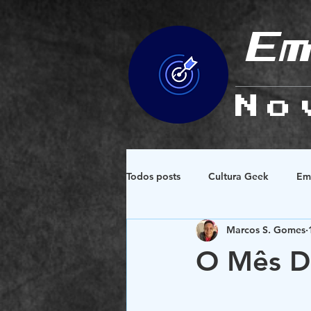
Em
No
Todos posts
Cultura Geek
Em
Marcos S. Gomes
Espiritualidade e Esoterismo
O Mês D
Design e Simbologias