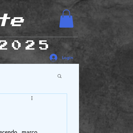
te
2025
Login
es Humanas
cendo, março 