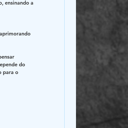
, ensinando a 
, aprimorando 
pensar 
depende do 
 para o 