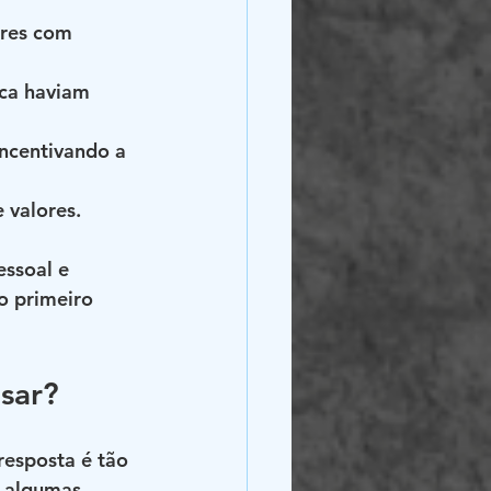
ores com 
nca haviam 
incentivando a 
e valores.
ssoal e 
o primeiro 
sar?
resposta é tão 
s algumas 