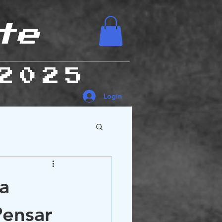
te
2025
Login
es Humanas
a
ensar