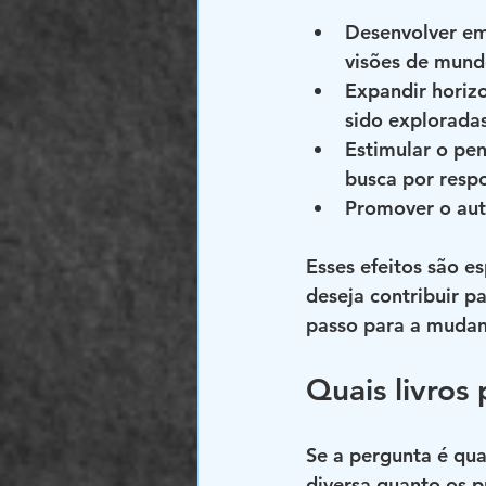
Desenvolver e
visões de mundo
Expandir horiz
sido exploradas
Estimular o pe
busca por respo
Promover o au
Esses efeitos são e
deseja contribuir p
passo para a mudan
Quais livro
Se a pergunta é qua
diversa quanto os p