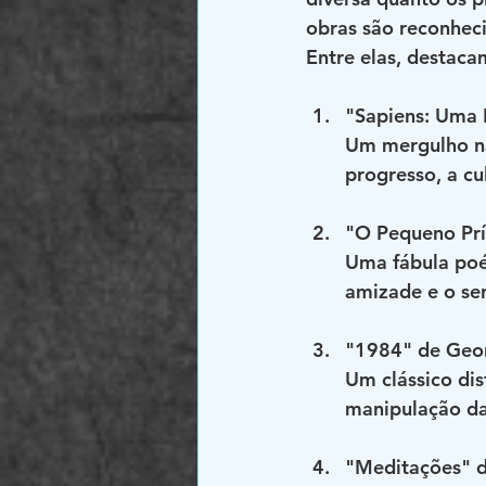
obras são reconheci
Entre elas, destaca
"Sapiens: Uma 
Um mergulho na
progresso, a cu
"O Pequeno Prí
Uma fábula poé
amizade e o sen
"1984" de Geo
Um clássico dis
manipulação da
"Meditações" d