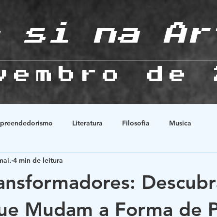
 si na Ar
vembro de 
preendedorismo
Literatura
Filosofia
Musica
mai.
4 min de leitura
Natureza
História
Animes
Esoterismo
Relaçõ
ransformadores: Descubr
ue Mudam a Forma de P