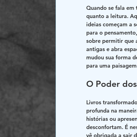
Quando se fala em 
quanto a leitura. A
ideias começam a se
para o pensamento,
sobre permitir que 
antigas e abra espa
mudou sua forma de
para uma paisagem 
O Poder dos
Livros transformad
profunda na maneira
histórias ou aprese
desconfortam. É nes
vê obrigada a sair 