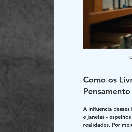
C
Como os Livr
Pensamento
A influência desses
e janelas - espelho
realidades. Por meio