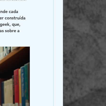
onde cada 
r construída 
geek, que, 
as sobre a 