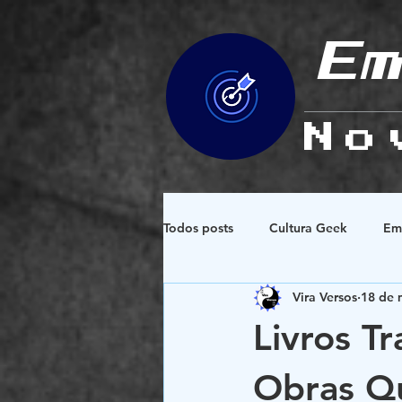
Em
No
Todos posts
Cultura Geek
Em
Vira Versos
18 de 
Espiritualidade e Esoterismo
Livros T
Design e Simbologias
Obras Q