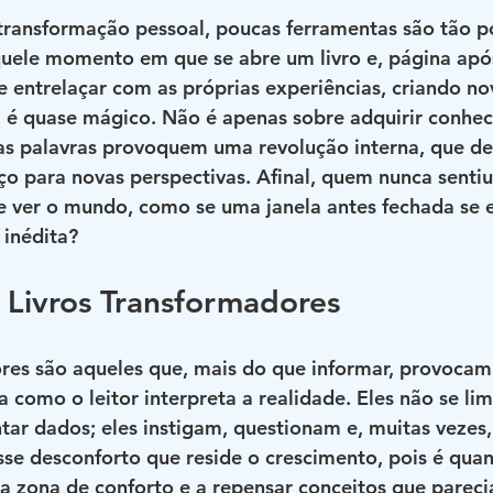
transformação pessoal, poucas ferramentas são tão p
quele momento em que se abre um livro e, página após
 entrelaçar com as próprias experiências, criando n
 é quase mágico. Não é apenas sobre adquirir conhe
as palavras provoquem uma revolução interna, que des
ço para novas perspectivas. Afinal, quem nunca sentiu
 ver o mundo, como se uma janela antes fechada se 
inédita?
 Livros Transformadores
ores são aqueles que, mais do que informar, provoc
 como o leitor interpreta a realidade. Eles não se lim
ntar dados; eles instigam, questionam e, muitas vezes,
se desconforto que reside o crescimento, pois é qua
da zona de conforto e a repensar conceitos que parec