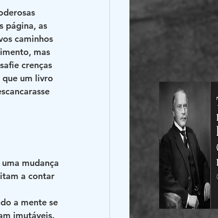
oderosas 
 página, as 
ovos caminhos 
cimento, mas 
afie crenças 
 que um livro 
escancarasse 
am uma mudança 
itam a contar 
 
ndo a mente se 
iam imutáveis.