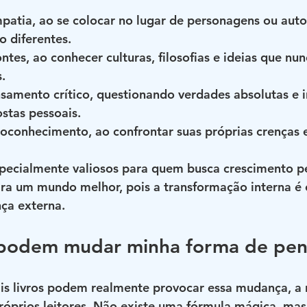
mpatia
, ao se colocar no lugar de personagens ou aut
 diferentes.
ontes
, ao conhecer culturas, filosofias e ideias que nu
.
nsamento crítico
, questionando verdades absolutas e 
stas pessoais.
toconhecimento
, ao confrontar suas próprias crenças 
specialmente valiosos para quem busca crescimento pe
ara um mundo melhor, pois a transformação interna é 
ça externa.
s podem mudar minha forma de pen
is livros podem realmente provocar essa mudança, a 
róprios leitores. Não existe uma fórmula mágica, ma