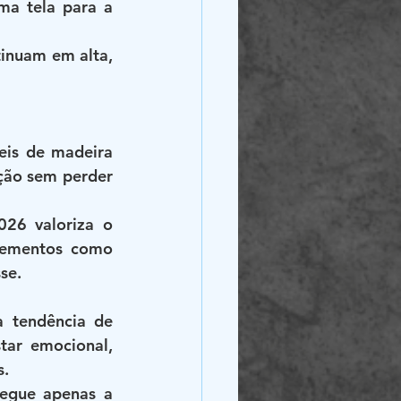
a tela para a 
inuam em alta, 
eis de madeira 
ção sem perder 
26 valoriza o 
elementos como 
se.
 tendência de 
ar emocional, 
s.
egue apenas a 