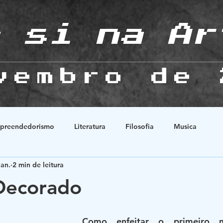
 si na Ar
vembro de 
preendedorismo
Literatura
Filosofia
Musica
jan.
2 min de leitura
Natureza
História
Animes
Esoterismo
Relaçõ
Decorado
Como enfeitar o primeiro 