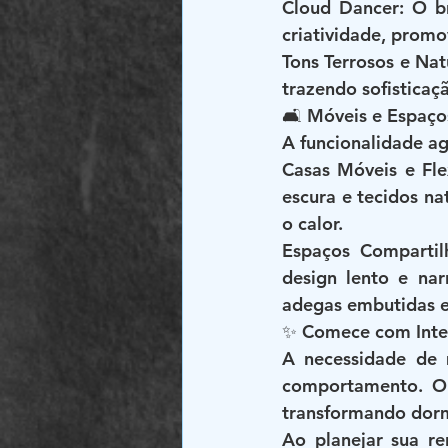
Cloud Dancer: O b
criatividade, prom
Tons Terrosos e Nat
trazendo sofistica
🛋 Móveis e Espaço
A funcionalidade a
Casas Móveis e Fle
escura e tecidos na
o calor.
Espaços Compartil
design lento e nar
adegas embutidas e 
✨ Comece com Int
A necessidade de 
comportamento. O 
transformando dormi
Ao planejar sua r