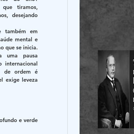
que tiramos, 
os, desejando 
te também em 
aúde mental e 
 que se inicia. 
a uma pausa 
internacional 
ra de ordem é 
l exige leveza 
ofundo e verde 