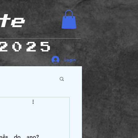
te
2025
Login
es Humanas
mês do ano? 