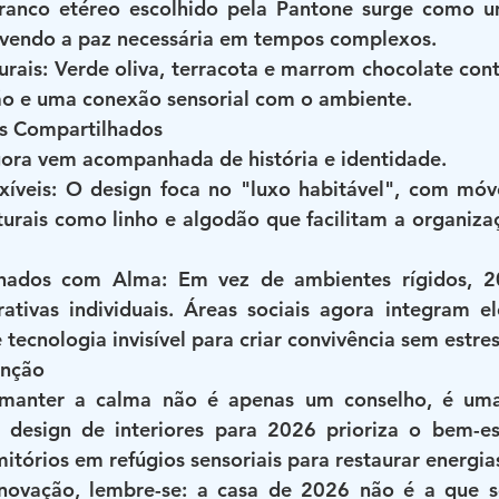
ranco etéreo escolhido pela Pantone surge como um
ovendo a paz necessária em tempos complexos.
urais: Verde oliva, terracota e marrom chocolate cont
ção e uma conexão sensorial com o ambiente.
s Compartilhados
gora vem acompanhada de história e identidade.
xíveis: O design foca no "luxo habitável", com móv
turais como linho e algodão que facilitam a organiza
hados com Alma: Em vez de ambientes rígidos, 20
rativas individuais. Áreas sociais agora integram 
tecnologia invisível para criar convivência sem estres
enção
manter a calma não é apenas um conselho, é uma
design de interiores para 2026 prioriza o bem-est
tórios em refúgios sensoriais para restaurar energia
enovação, lembre-se: a casa de 2026 não é a que s