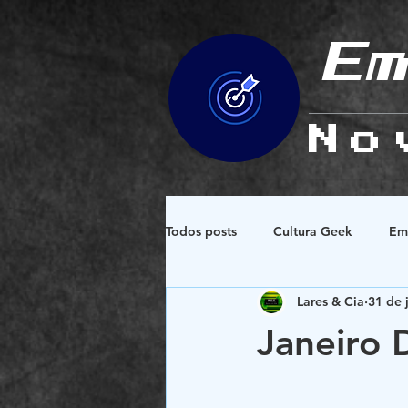
Em
No
Todos posts
Cultura Geek
Em
Lares & Cia
31 de 
Espiritualidade e Esoterismo
Janeiro 
Design e Simbologias