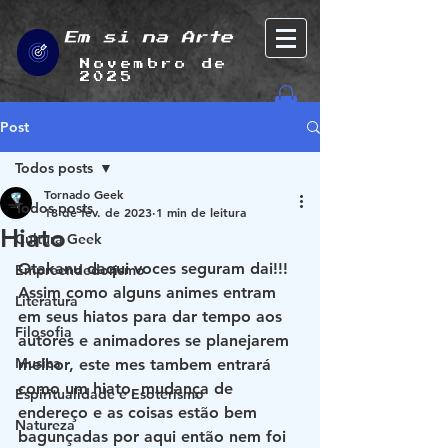
Em si na Arte
Novembro de
2025
Post
Todos posts
Tornado Geek
Todos posts
18 de fev. de 2023
1 min de leitura
Hiato
Cultura Geek
Otakanu daqui voces seguram dai!!!
Empreendedorismo
Assim como alguns animes entram 
Literatura
em seus hiatos para dar tempo aos 
Filosofia
autores e animadores se planejarem 
Musica
melhor, este mes tambem entrará 
como um hiato, mudança de 
Espiritualidade e Esoterismo
endereço e as coisas estão bem 
Natureza
bagunçadas por aqui então nem foi 