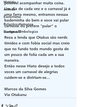
História
possivel acompanhar muita coisa.
Um dia de cada vez e o carnaval já é 
Animes
uma farra mesmo, entramos nessaa 
Esoterismo
baderninha do bem e voce vai pular 
Relações Humanas
carnaval ou prefere "pular" o 
Design e Simbologias
carnaval?
Reza a lenda que Otakus são nerds 
timidos e com fobia social mas creio 
que no fundo todo mundo gosta de 
um pouco de folia cada um a sua 
maneira.
Então nesse Hiato desejo a todos 
voces um carnaval de alegrias 
cuidem-se e divirtam-se...
Marcos da Silva Gomes
Via Otakanu