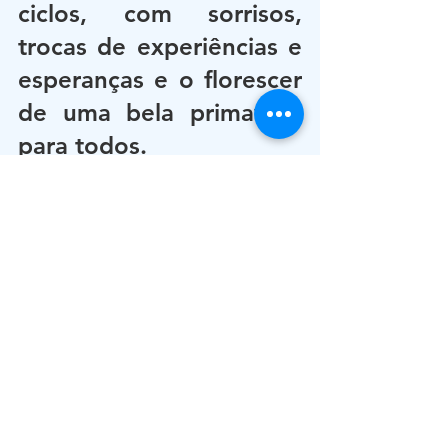
ciclos, com sorrisos, 
trocas de experiências e 
esperanças e o florescer 
de uma bela primavera 
para todos. 
PAX ET LUMEN!!!
Mental Link Emsinaarte
by.: Marcos da Silva Gomes
Ver tudo
Posts recentes