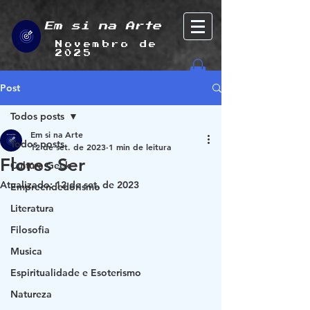
Em si na Arte
Novembro de
2025
Post
Todos posts
Em si na Arte
Todos posts
12 de set. de 2023
1 min de leitura
Flores Ser
Cultura Geek
Atualizado:
12 de set. de 2023
Empreendedorismo
Literatura
Filosofia
Musica
Espiritualidade e Esoterismo
Natureza