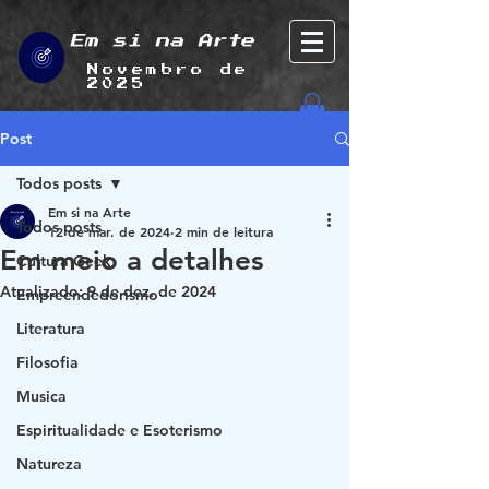
Em si na Arte
Novembro de
2025
Post
Todos posts
Em si na Arte
Todos posts
12 de mar. de 2024
2 min de leitura
Em meio a detalhes
Cultura Geek
Atualizado:
9 de dez. de 2024
Empreendedorismo
Literatura
Filosofia
Musica
Espiritualidade e Esoterismo
Natureza