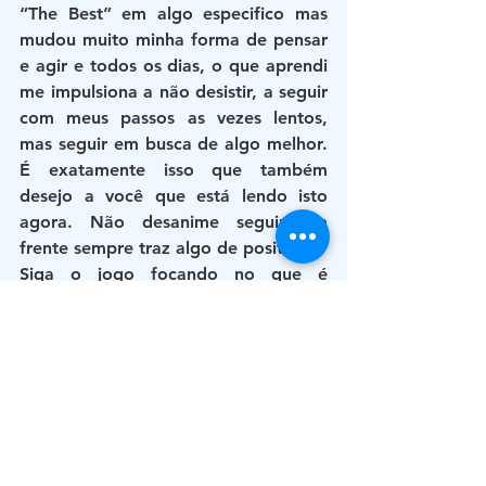
“The Best” em algo especifico mas 
mudou muito minha forma de pensar 
e agir e todos os dias, o que aprendi 
me impulsiona a não desistir, a seguir 
com meus passos as vezes lentos, 
mas seguir em busca de algo melhor. 
É exatamente isso que também 
desejo a você que está lendo isto 
agora. Não desanime seguir em 
frente sempre traz algo de positivo. 
Siga o jogo focando no que é 
possível e melhorando o que é 
necessário aos poucos. Ninguém vira 
uma pessoa de sucesso da noite para 
o dia.
Segue o jogo.