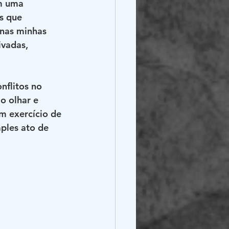
m uma 
s que 
nas minhas 
vadas, 
nflitos no 
o olhar e 
um exercício de 
ples ato de 