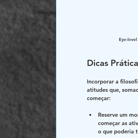
Eye-level
Dicas Prática
Incorporar a filoso
atitudes que, soma
começar:
Reserve um mom
começar as ativ
o que poderia t