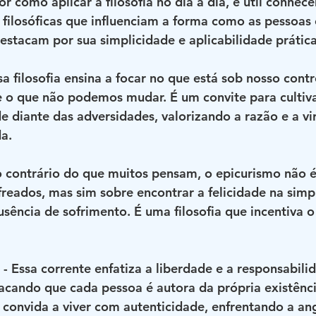
r como aplicar a filosofia no dia a dia, é útil conhec
s filosóficas que influenciam a forma como as pessoas
destacam por sua simplicidade e aplicabilidade prática
ssa filosofia ensina a focar no que está sob nosso contr
o que não podemos mudar. É um convite para cultivar 
de diante das adversidades, valorizando a razão e a v
da.
o contrário do que muitos pensam, o epicurismo não é
reados, mas sim sobre encontrar a felicidade na simpl
sência de sofrimento. É uma filosofia que incentiva o 
 - Essa corrente enfatiza a liberdade e a responsabili
tacando que cada pessoa é autora da própria existênci
 convida a viver com autenticidade, enfrentando a ang