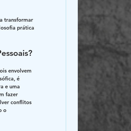
a transformar 
osofia prática 
Pessoais?
pois envolvem 
ófica, é 
ra e uma 
m fazer 
ver conflitos 
o o 