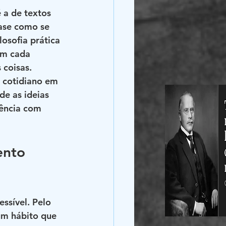
 a de textos 
uase como se 
osofia prática 
em cada 
coisas. 
o cotidiano em 
e as ideias 
tência com 
ento 
ssível. Pelo 
um hábito que 