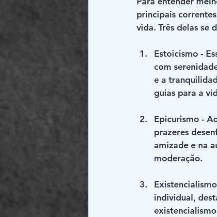
Para entender melho
principais corrente
vida. Três delas se 
Estoicismo
 - E
com serenidade 
e a tranquilida
guias para a vi
Epicurismo
 - A
prazeres desenf
amizade e na au
moderação.
Existencialismo
individual, des
existencialismo