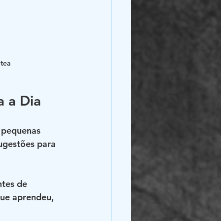
 tea
a a Dia
m pequenas 
ugestões para 
ntes de 
que aprendeu, 