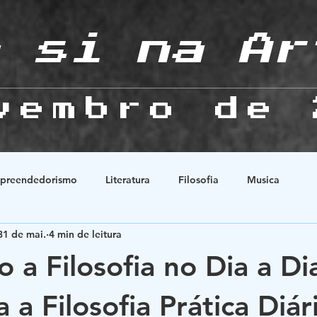
 si na Ar
vembro de 
preendedorismo
Literatura
Filosofia
Musica
31 de mai.
4 min de leitura
Natureza
História
Animes
Esoterismo
Relaçõ
o a Filosofia no Dia a D
 a Filosofia Prática Diár