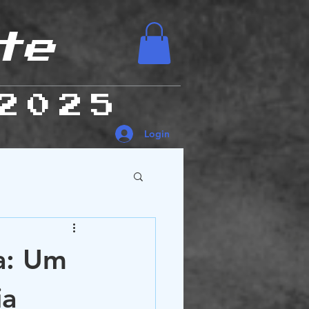
te
2025
Login
es Humanas
ia: Um
ia