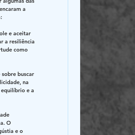
er algumas das 
 encaram a 
:
ole e aceitar 
a resiliência 
irtude como 
 sobre buscar 
icidade, na 
equilíbrio e a 
dade 
a. O 
ústia e o 