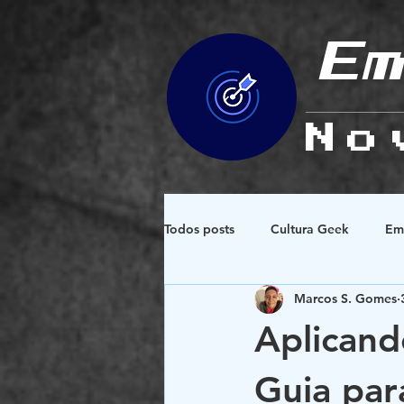
Em
No
Todos posts
Cultura Geek
Em
Marcos S. Gomes
Espiritualidade e Esoterismo
Aplicand
Design e Simbologias
Guia para