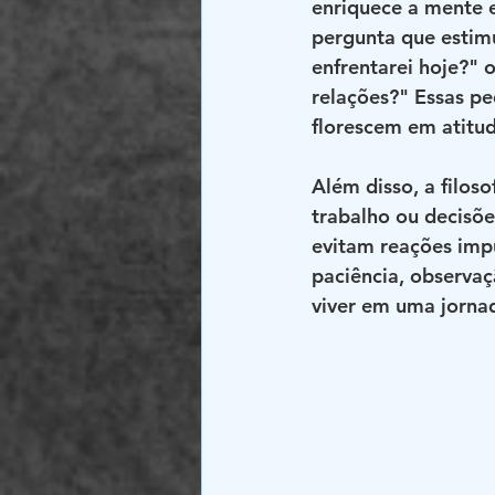
enriquece a mente 
pergunta que estimu
enfrentarei hoje?"
relações?" Essas p
florescem em atitud
Além disso, a filoso
trabalho ou decisõe
evitam reações impul
paciência, observaç
viver em uma jorna