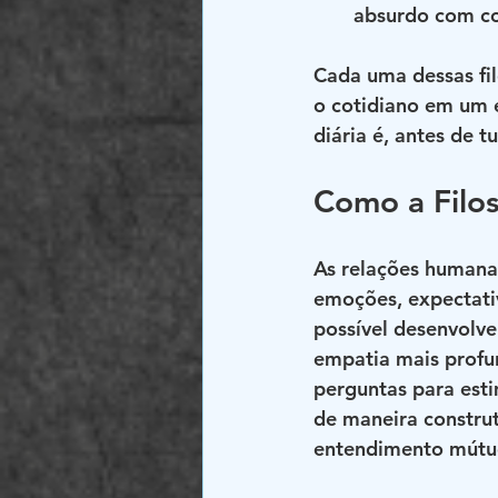
absurdo com co
Cada uma dessas fil
o cotidiano em um e
diária é, antes de 
Como a Filos
As relações humanas
emoções, expectativ
possível desenvolv
empatia mais profun
perguntas para esti
de maneira constru
entendimento mútu