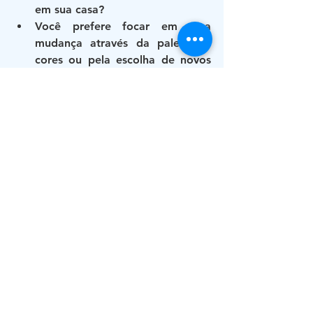
em sua casa?
Você prefere focar em uma 
mudança através da 
paleta de 
cores
 ou pela escolha de 
novos 
objetos e plantas
?
Qual dessas 
datas de abril
 gera 
maior conexão com o seu estilo 
de vida?
Mudar ambientes e sempre algo 
especial, as vezes um movel alterado 
na casa ja gera uma energia nova 
renovar é preciso para sempre se 
poder ir alem das aparencias e 
estimular a mudança para melhor.
Lares & Cia
Marcos S. Gomes