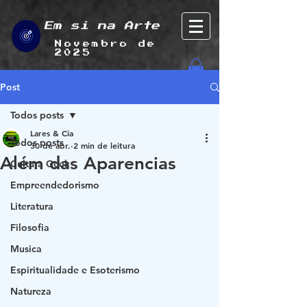
Em si na Arte
Novembro de
2025
Post
Todos posts
Lares & Cia
Todos posts
30 de abr.
2 min de leitura
Além das Aparencias
Cultura Geek
Empreendedorismo
Literatura
Filosofia
Musica
Espiritualidade e Esoterismo
Natureza