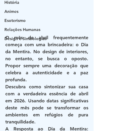
História
Animes
Esoterismo
Relações Humanas
O mês de abril frequentemente 
Design e Simbologias
começa com uma brincadeira: o Dia 
da Mentira. No design de interiores, 
no entanto, se busca o oposto. 
Propor sempre uma decoração que 
celebra a autenticidade e a paz 
profunda.
Descubra como sintonizar sua casa 
com a verdadeira essência de abril 
em 2026. Usando datas significativas 
deste mês pode se transformar os 
ambientes em refúgios de pura 
tranquilidade.
A Resposta ao Dia da Mentira: 