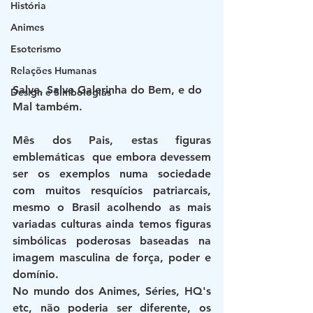
História
Animes
Esoterismo
Relações Humanas
Salve, Salve Galerinha do Bem, e do 
Design e Simbologias
Mal também. 
Mês dos Pais, estas figuras 
emblemáticas  que embora devessem 
ser os exemplos numa sociedade 
com muitos resquícios patriarcais, 
mesmo o Brasil acolhendo as mais 
variadas culturas ainda temos figuras 
simbólicas poderosas baseadas na 
imagem masculina de força, poder e 
domínio.
No mundo dos Animes, Séries, HQ's 
etc, não poderia ser diferente, os 