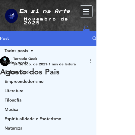
Em si na Arte
Novembro de
2025
Post
Todos posts
Tornado Geek
Todos posts
24 de ago. de 2021
1 min de leitura
Agosto dos Pais
Cultura Geek
Empreendedorismo
Literatura
Filosofia
Musica
Espiritualidade e Esoterismo
Natureza