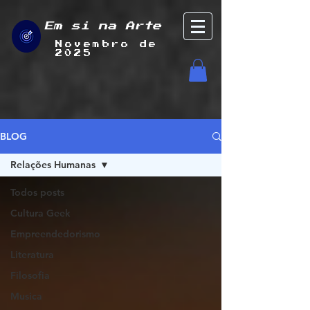
Em si na Arte
Novembro de
2025
BLOG
Relações Humanas
Todos posts
Cultura Geek
Empreendedorismo
Literatura
Filosofia
Musica