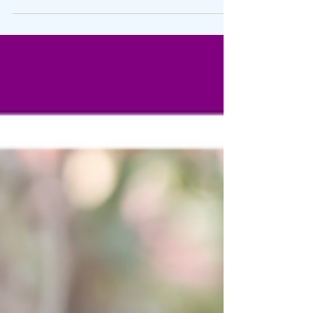
🌙 Entre o céu e a terra: ecos da guerra no Irã O
mundo observa com apreensão a escalada de
tensões entre Estados Unidos, Irã e Israel.
Ataques em Teerã, movimentações militares e
ameaças de retomada de combates criaram um
clima de instabilidade que repercuti
globalmente. Autoridades americanas chegam a
afirmar que estão prontas para retomar
operações de combate caso o Irã não aceite um
acordo de paz, enquanto o bloqueio no Estreito
de Ormuz aumenta a pressão e o risco de no