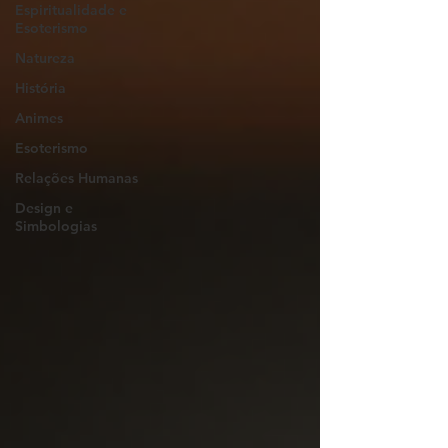
Espiritualidade e
Esoterismo
Natureza
História
Animes
Esoterismo
Relações Humanas
Design e
Simbologias