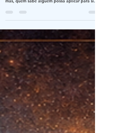
Em si na arte é um conceito pessoal e sei que
parece algo criado por vozes da minha cabeça
mas, quem sabe alguem possa aplicar para si
mesmo como fonte de crescimento um dia...
Quando se fala em conceitos que transcendem
o simples entendimento, que convidam à
reflexão profunda e ao questionamento
constante, o termo emsinaarte surge como uma
ponte entre o conhecimento e a arte de viver.
Imagine um espaço onde a filosofia, a literatura,
a poesia e a cultura geek se entrelaçam,