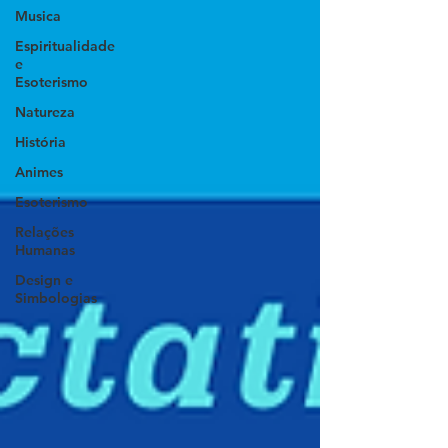
Musica
Espiritualidade
e
Esoterismo
Natureza
História
Animes
Esoterismo
Relações
Humanas
Design e
Simbologias