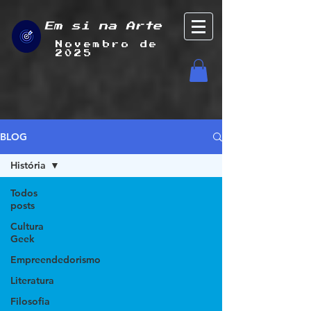
Em si na Arte
Novembro de
2025
BLOG
História
Todos
posts
Cultura
Geek
Empreendedorismo
Literatura
Filosofia